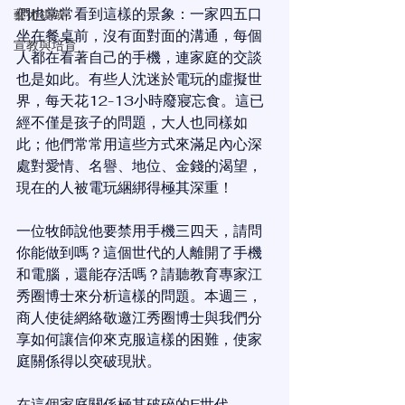
們也常常看到這樣的景象：一家四五口
藝術領域
坐在餐桌前，沒有面對面的溝通，每個
宣教與培育
人都在看著自己的手機，連家庭的交談
也是如此。有些人沈迷於電玩的虛擬世
界，每天花12-13小時廢寢忘食。這已
經不僅是孩子的問題，大人也同樣如
此；他們常常用這些方式來滿足內心深
處對愛情、名譽、地位、金錢的渴望，
現在的人被電玩綑綁得極其深重！
一位牧師說他要禁用手機三四天，請問
你能做到嗎？這個世代的人離開了手機
和電腦，還能存活嗎？請聽教育專家江
秀圈博士來分析這樣的問題。本週三，
商人使徒網絡敬邀江秀圈博士與我們分
享如何讓信仰來克服這樣的困難，使家
庭關係得以突破現狀。
在這個家庭關係極其破碎的E世代...