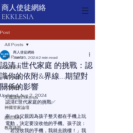
商人使徒網絡
EKKLESIA
Post
All Posts
商人使徒網絡
All Posts
Jun 25, 2024
2 min read
認清 E世代家庭 的挑戰：認
見證系列
識你的依附&界線...期望對
時下金融
關係的影響
人際關係
Updated:
Aug 2, 2024
天國議會Ekklesia
認清E世代家庭的挑戰✅
神國管家論壇
有一位父親因為孩子整天都在手機上玩
政治系列
電動，決定要沒收他的手機。孩子說：
教育議題
「若沒收我的手機，我就去跳樓！」我