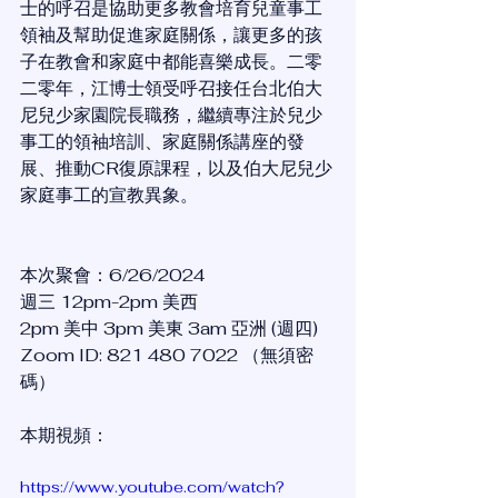
士的呼召是協助更多教會培育兒童事工
領袖及幫助促進家庭關係，讓更多的孩
子在教會和家庭中都能喜樂成長。二零
二零年，江博士領受呼召接任台北伯大
尼兒少家園院長職務，繼續專注於兒少
事工的領袖培訓、家庭關係講座的發
展、推動CR復原課程，以及伯大尼兒少
家庭事工的宣教異象。
本次聚會：6/26/2024
週三 12pm-2pm 美西
2pm 美中 3pm 美東 3am 亞洲 (週四)
Zoom ID: 821 480 7022 （無須密
碼）
本期視頻：
https://www.youtube.com/watch?