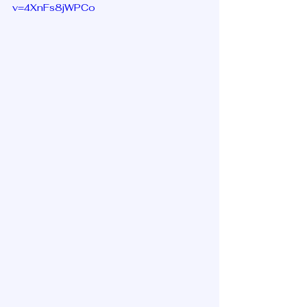
v=4XnFs8jWPCo