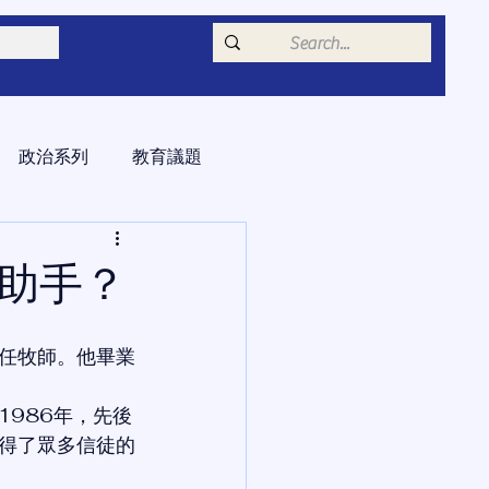
政治系列
教育議題
的助手？
任牧師。他畢業
1986年，先後
得了眾多信徒的