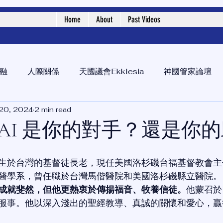
Home
About
Past Videos
融
人際關係
天國議會Ekklesia
神國管家論壇
20, 2024
2 min read
AI 是你的對手？還是你
生於台灣的基督徒長老，現任美國洛杉磯台福基督教會主
醫學系，曾任職於台灣馬偕醫院和美國洛杉磯縣立醫院。
成就斐然，但他更熱衷於傳揚福音、牧養信徒。
他蒙召於
服事。他以深入淺出的聖經教導、真誠的關懷和愛心，贏