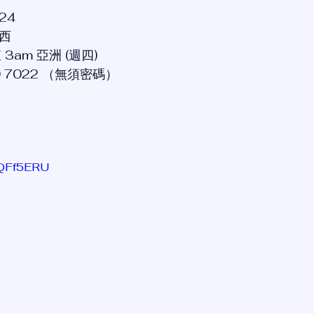
24
美西
 3am 亞洲 (週四)
480 7022 （無須密碼）
6IQFf5ERU