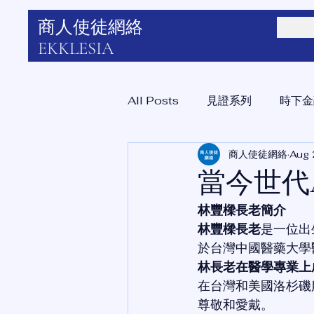
商人使徒網絡
EKKLESIA
All Posts
見證系列
時下金
商人使徒網絡
Aug 
藝術領域
宣教與培育
當今世代
林豐樑長老簡介
林豐樑長老
是一位出
於台灣中國醫藥大學
林長老在醫學專業上
在台灣和美國洛杉磯
尊敬和愛戴。