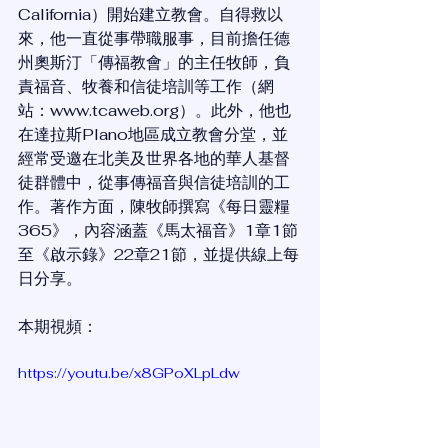
California）開始建立教會。自得救以
來，他一直從事帶職服事，目前擔任德
州奧斯汀「傳福教會」的主任牧師，負
責福音、牧養和信徒培訓等工作（網
站：www.tcaweb.org）。此外，他也
在達拉斯Plano地區成立教會分堂，並
經常受邀在北美及世界各地的華人基督
徒群體中，從事傳福音與信徒培訓的工
作。著作方面，陳牧師撰寫《每日靈糧
365》，內容涵蓋《馬太福音》1章1節
至《啟示錄》22章21節，並提供線上每
日分享。
本期視頻：
https://youtu.be/x8GPoXLpLdw