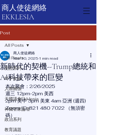
商人使徒網絡
EKKLESIA
Post
All Posts
商人使徒網絡
All Posts
Mar 10, 2025
1 min read
新時代的契機--Trump總統和
見證系列
AI科技帶來的巨變
時下金融
本次聚會：2/26/2025
人際關係
週三 12pm-2pm 美西
天國議會Ekklesia
2pm 美中 3pm 美東 4am 亞洲 (週四)
Zoom ID: 821 480 7022 （無須密
神國管家論壇
碼）
政治系列
教育議題