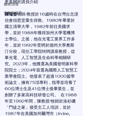
更多關於講員介紹:
藝術領域
宣教與培育
陳瑞曾
牧師/教授於16歲時在台灣台北浸
信會頌恩堂重生得救。1980年畢業於
國立清華大學，1982年前往美國求
學，並於1988年獲得加州大學電機博
士學位。之後，他在光電工業界工作多
年，並於1992年受聘於德州大學奧斯
汀分校，現任工學院特聘講座教授，從
事光電、人工智慧及生命科學相關研
究。2023年，他獲選為美國發明家科學
院院士；2024年當選為國際人工智慧工
業學會院士。他發表了超過1000篇學
術論文，擁有75項專利，指導並培養了
60位博士生及41位博士後畢業生，並
創辦了多家高科技研發公司。  在1988
年至1992年間，陳教授/牧師於洛杉磯
「門徒之家」接受主工人培訓，並於
1987年在美國加州爾灣市（Irvine, 