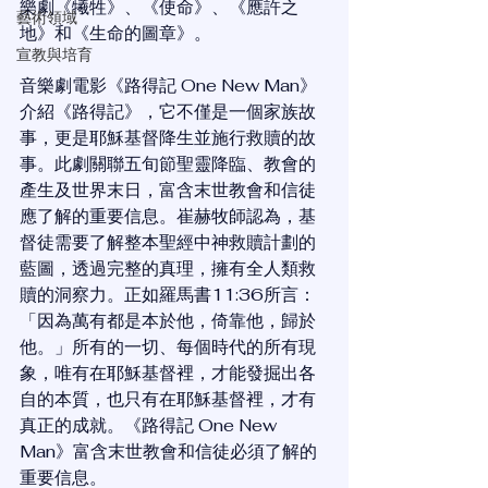
樂劇《犧牲》、《使命》、《應許之
藝術領域
地》和《生命的圖章》。
宣教與培育
音樂劇電影《路得記 One New Man》
介紹《路得記》，它不僅是一個家族故
事，更是耶穌基督降生並施行救贖的故
事。此劇關聯五旬節聖靈降臨、教會的
產生及世界末日，富含末世教會和信徒
應了解的重要信息。崔赫牧師認為，基
督徒需要了解整本聖經中神救贖計劃的
藍圖，透過完整的真理，擁有全人類救
贖的洞察力。正如羅馬書11:36所言：
「因為萬有都是本於他，倚靠他，歸於
他。」所有的一切、每個時代的所有現
象，唯有在耶穌基督裡，才能發掘出各
自的本質，也只有在耶穌基督裡，才有
真正的成就。《路得記 One New 
Man》富含末世教會和信徒必須了解的
重要信息。