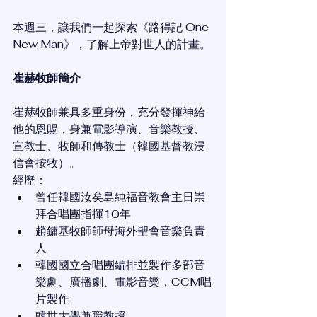
本週三，讓我們一起探索《路得記 One 
New Man》，了解上帝對世人的計畫。
崔赫牧師簡介
崔赫牧師兼具多重身份，充分發揮神給
他的恩賜，身兼電影導演、音樂教授、
宣教士、牧師和傳教士（韓國基督教浸
信會按牧）。
經歷：
曾任韓國汝矣島純福音教會主日崇
拜合唱團指揮10年
趙鏞基牧師師母海外聖會音樂負責
人
韓國國立合唱團編排並製作多部音
樂劇、廣播劇、電影音樂，CCM唱
片製作
韓世大學兼職教授