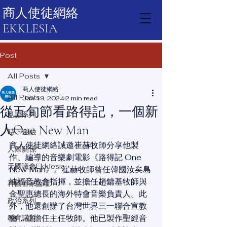
商人使徒網絡
EKKLESIA
Post
All Posts
商人使徒網絡
All Posts
Jun 19, 2024
2 min read
從五旬節看路得記，一個新
見證系列
人One New Man
時下金融
商人使徒網絡誠邀崔赫牧師分享他製
人際關係
作、編導的音樂劇電影《路得記 One 
天國議會Ekklesia
New Man》。崔赫牧師曾任韓國汝矣島
純福音教會指揮，並擔任趙鏞基牧師與
神國管家論壇
金聖惠總長的海外特會音樂負責人。此
政治系列
外，他還創辦了台灣世界三一聯合宣教
會，並擔任主任牧師。他已製作聖經音
教育議題