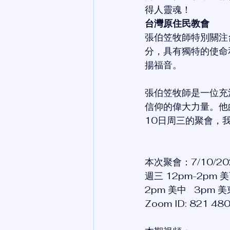
得人靈魂！
台灣原住民教會
張伯笠牧師特別關注
分，具有獨特的使命
揚福音。
張伯笠牧師是一位充
信仰的偉大力量。他
10日周三的聚會，
本次聚會：7/10/202
週三 12pm-2pm 
2pm 美中   3pm 美東
Zoom ID: 821 