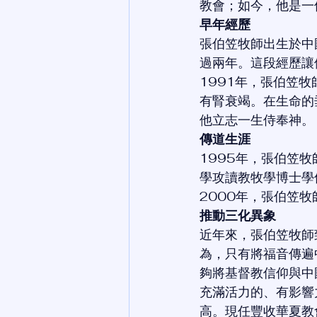
教會；如今，他是一
早年經歷
張伯笠牧師出生於中
過兩年。這段經歷讓
1991年，張伯笠
有腎衰竭。在生命的
他立志一生侍奉神。
傳道生涯
1995年，張伯笠
學攻讀教牧學博士學
2000年，張伯笠
推動三化異象
近年來，張伯笠牧師
為，只有將福音傳遍
夠將基督教信仰與中
充滿活力的、有影響
高。現任豐收華夏教