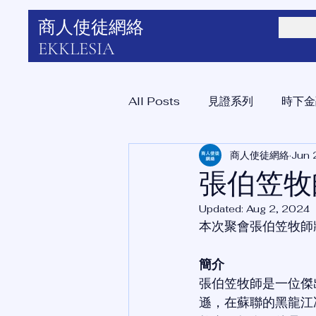
商人使徒網絡
EKKLESIA
All Posts
見證系列
時下金
商人使徒網絡
Jun 
藝術領域
宣教與培育
張伯笠牧
Updated:
Aug 2, 2024
本次聚會張伯笠牧師
簡介
張伯笠牧師是一位傑
遜，在蘇聯的黑龍江