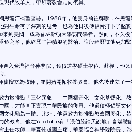
位現代牧羊人，帶領著教會走向復興。
國黑龍江省望奎縣。1989年，他隻身前往蘇聯，在黑龍
他對生命有了深刻的思考，也為他日後傳福音打下了堅實
牧師來到美國，成為普林斯頓大學訪問學者。然而，不久後
垂危之際，他經歷了神蹟般的醫治。這段經歷讓他更加堅
牧師進入台灣福音神學院，獲得道學碩士學位。此後，他又
位。
牧師被按立為牧師，並開始開拓牧養教會。他先後建立了十
致力於推動「三化異象」：中國福音化、文化基督化、教
中國，才能真正實現中華民族的復興。他還積極倡導文化
國文化融為一體。此外，他還致力於推動教會國度化，希
力的教會。他在YouTube有「張伯笠談天說地」自媒體
會主任牧師，華夏佈道團主席，華夏福音神學院院長，為