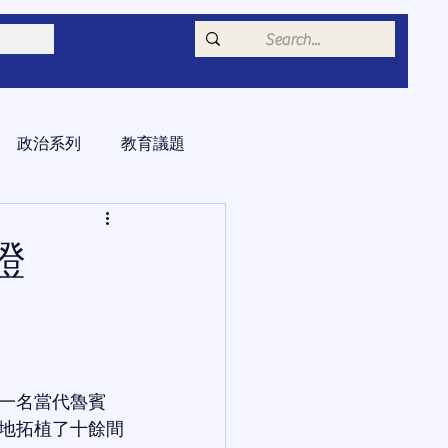
政治系列
教育議題
證
一名當代魯賓
地拓植了十餘間