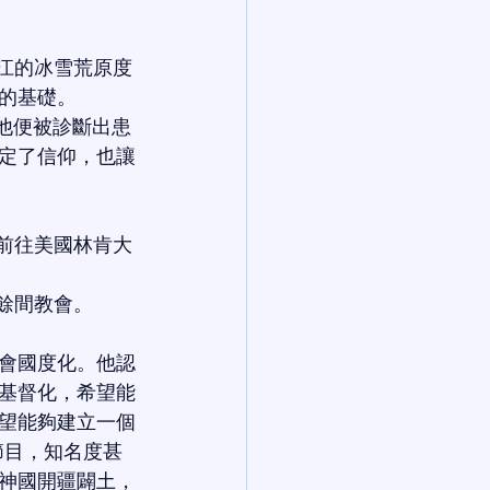
江的冰雪荒原度
的基礎。
他便被診斷出患
定了信仰，也讓
前往美國林肯大
餘間教會。
會國度化。他認
基督化，希望能
望能夠建立一個
節目，知名度甚
神國開疆闢土，