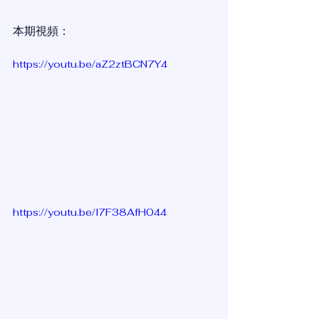
本期視頻：
https://youtu.be/aZ2ztBCN7Y4
https://youtu.be/l7F38AfH044