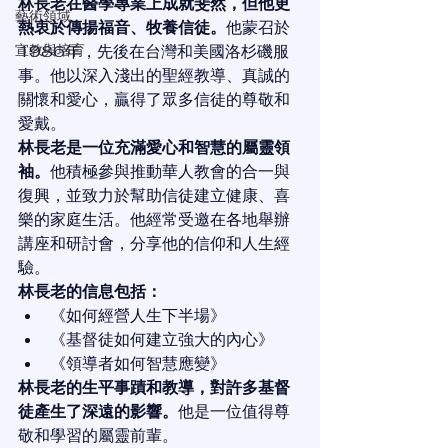
林長老在醫學專業上成就斐然，但他更
藝術領域
熱衷於傳揚福音、牧養信徒。
他蒙召於
宣教與培育
1986年，先後在台灣和美國洛杉磯服
事。他以深入淺出的聖經教導、真誠的
關懷和愛心，贏得了眾多信徒的尊敬和
愛戴。
林長老是一位充滿愛心和智慧的屬靈領
袖。
他積極參與推動華人教會的合一與
復興，並致力於幫助信徒建立健康、喜
樂的家庭生活。他經常受邀在各地舉辦
講座和研討會，分享他的信仰和人生經
驗。
林長老的信息包括：
《如何經營人生下半場》
《基督徒如何建立強大的內心》
《領導者如何智慧應變》
林長老的生平事蹟和教導，對許多基督
徒產生了深遠的影響。
他是一位值得尊
敬和學習的屬靈前輩。