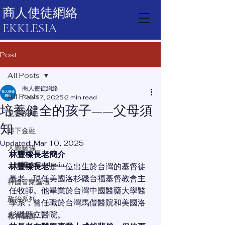
商人使徒網絡
EKKLESIA
Post
All Posts
商人使徒網絡
All Posts
Feb 17, 2025
2 min read
培養健全的孩子——父母須
見證系列
知
時下金融
Updated:
Mar 10, 2025
人際關係
林豐樑長老簡介
天國議會Ekklesia
林豐樑長老
是一位出生於台灣的基督徒
長老，現任美國洛杉磯台福基督教會主
神國管家論壇
任牧師。他畢業於台灣中國醫藥大學醫
政治系列
學系，曾任職於台灣馬偕醫院和美國洛
杉磯縣立醫院。
教育議題