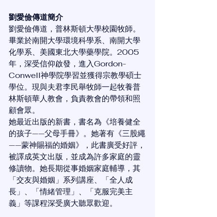
劉愛儉傳道簡介
劉愛儉傳道，普林斯頓大學校園牧師。
畢業於南開大學環境科學系、南開大學
化學系、美國東北大學藥學院。2005
年，深受信仰啟發，進入Gordon-
Conwell神學院學習並獲得宗教學碩士
學位。現與夫君李民舉牧師一起牧養普
林斯頓華人教會，負責教會的帶領和照
顧會眾。
她最近出版的新書，書名為《培養健全
的孩子——父母手冊》。她著有《三股繩
——蒙神賜福的婚姻》，此書廣受好評，
被譯成英文出版，並成為許多家庭的靈
修讀物。她長期從事婚姻家庭輔導，其
「交友與婚姻」系列講座、「全人成
長」、「情緒管理」、「克服完美主
義」等課程深受廣大聽眾歡迎。