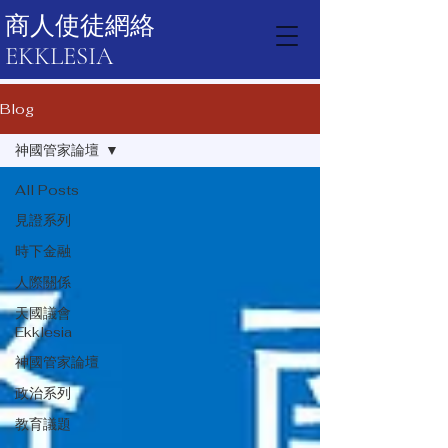
商人使徒網絡
EKKLESIA
Blog
神國管家論壇
All Posts
見證系列
時下金融
人際關係
天國議會
Ekklesia
神國管家論壇
政治系列
教育議題