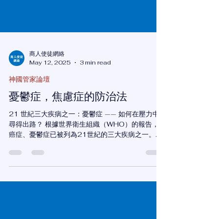
商人使徒網絡
May 12, 2025
3 min read
神國管家論壇
憂鬱症，焦慮症的防治法
21 世紀三大疾病之一：憂鬱症 —— 如何在壓力中
尋得出路？ 根據世界衛生組織（WHO）的報告，
癌症、憂鬱症已被列為21世紀的三大疾病之一。在
當前這個快速變動的時代，我們面對貿易戰、關稅
戰、國際間的緊張關係，這些外在環境壓力逐漸轉
嫁到個人身上，造成各行各業——包括商人、投資...