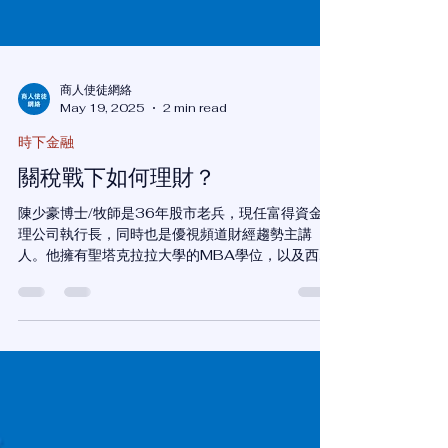
商人使徒網絡
May 19, 2025
2 min read
時下金融
關稅戰下如何理財？
陳少豪博士/牧師是36年股市老兵，現任富得資金管
理公司執行長，同時也是優視頻道財經趨勢主講
人。他擁有聖塔克拉拉大學的MBA學位，以及西方
神學院的跨文化宣教博士學位，並獲得美國基督工
人神學院的教牧碩士學位。 本期内容如下：...