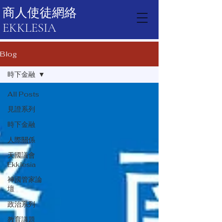
商人使徒網絡
EKKLESIA
Blog
時下金融
All Posts
見證系列
時下金融
人際關係
天國議會
Ekklesia
神國管家論
壇
政治系列
教育議題