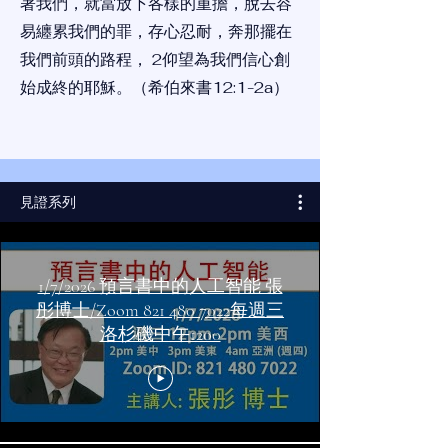
著我們，就當放下各樣的重擔，脫去容
易纏累我們的罪，存心忍耐，奔那擺在
我們前頭的路程， 2仰望為我們信心創
始成終的耶穌。（希伯來書12:1-2a）
見證系列
1/7/2026 預言書中的人工智能 張
彤博士/Zoom 821 480 7022每週三
洛杉磯中午1200