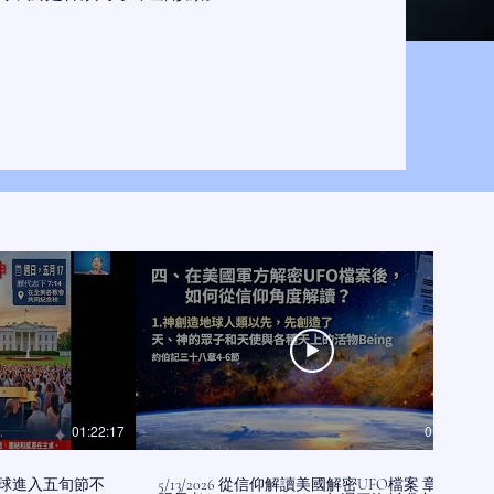
01:22:17
01:00:13
定義,全球進入五旬節不
5/13/2026 從信仰解讀美國解密UFO檔案 章啟