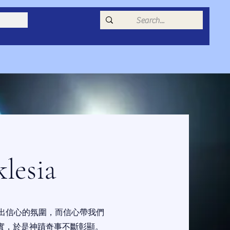
esia
釋放出信心的氛圍，而信心帶我們
實，於是神蹟奇事不斷彰顯。