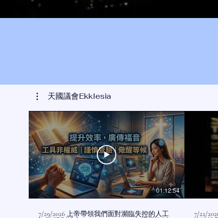
天國議會Ekklesia
01:12:54
7/29/2026 上帝帶領我們面對瀕臨失控的人工
7/22/2026 王者歸來的前夕:狹路相逢勇