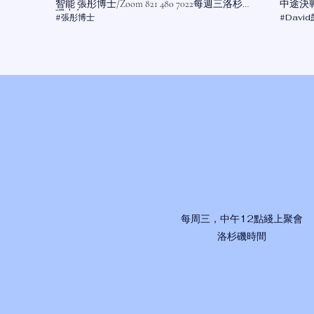
智能 張彤博士/Zoom 821 480 7022每週三洛杉
中途決戰
磯中午1200
821 4
#張彤博士
#Davi
每周三，中午12點綫上聚會
​洛杉磯時間