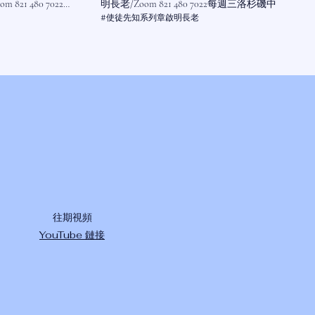
21 480 7022
明長老/Zoom 821 480 7022每週三洛杉磯中午
1200
#使徒先知系列章啟明長老
​往期視頻
YouTube 鏈接