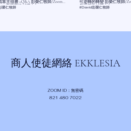
靠主得勝 +Q&A 彭榮仁牧師/Zoom
可逆轉的轉變 彭榮仁牧師/Zoom 8
80 7022每週三洛杉磯中午1200
每週三洛杉磯中午1200
d彭榮仁牧師
#David彭榮仁牧師
商人使徒網絡 EKKLESIA
ZOOM ID：無密碼
821 480 7022